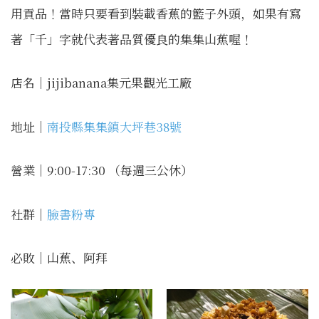
用貢品！當時只要看到裝載香蕉的籃子外頭，如果有寫
著「千」字就代表著品質優良的集集山蕉喔！
店名｜jijibanana集元果觀光工廠
地址｜
南投縣集集鎮大坪巷38號
營業｜9:00-17:30 （每週三公休）
社群｜
臉書粉專
必敗｜山蕉、阿拜