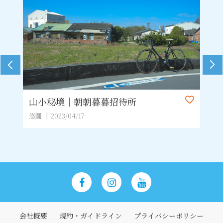
山小秘境｜朝朝暮暮招待所
天
悠圖
2023/04/17
悠
会社概要
規約・ガイドライン
プライバシーポリシー