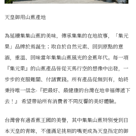
天皇御用山蕉產地
為延續集集山蕉的美味，傳承集集的在地故事，「集元
果」品牌於焉誕生；取自於自然元素、回到原點的意
涵，重溫、回味當年集集山蕉風光的金蕉年代。每一項
『集元果』的山蕉產品皆從天馬行空的想像中出發，一
步步的克服難關、付諸實踐。所有產品從無到有，始終
秉持唯一信念-『把最好、最健康的台灣在地幸福傳遞下
去！』 希望帶給所有消費者不同反響的美好體驗。
台灣曾有過香蕉王國的美譽，其中集集山蕉特別受到日
本天皇的青睞，不僅滿足挑剔的嘴更成為天皇指定的御