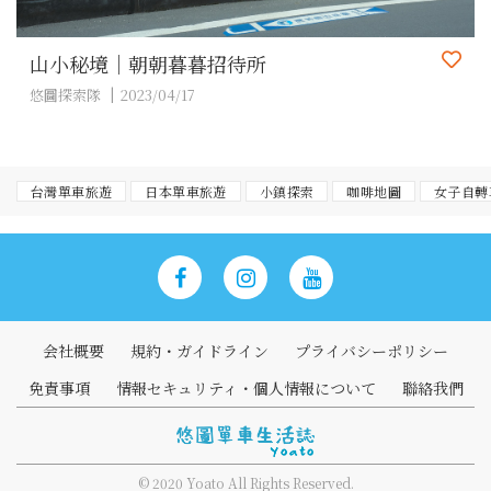
山小秘境｜朝朝暮暮招待所
悠圖探索隊
2023/04/17
台灣單車旅遊
日本單車旅遊
小鎮探索
咖啡地圖
女子自轉
会社概要
規約・ガイドライン
プライバシーポリシー
免責事項
情報セキュリティ・個人情報について
聯絡我們
© 2020 Yoato All Rights Reserved.