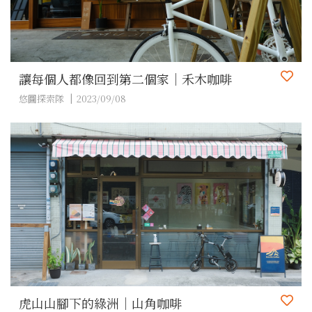
讓每個人都像回到第二個家｜禾木咖啡
悠圖探索隊
2023/09/08
虎山山腳下的綠洲｜山角咖啡