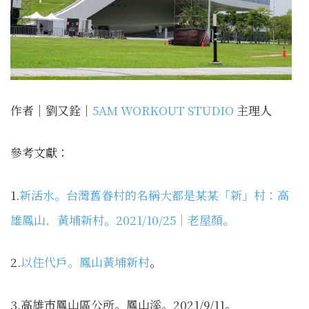
作者｜劉又銓｜
5AM WORKOUT STUDIO
主理人
參考文獻：
1.
新活水。台灣舊眷村的名稱大都是某某「新」村：高
雄鳳山．黃埔新村。2021/10/25｜老屋顏。
2.
以住代戶。鳳山黃埔新村
。
3.高雄市鳳山區公所。鳳山溪。2021/9/11。