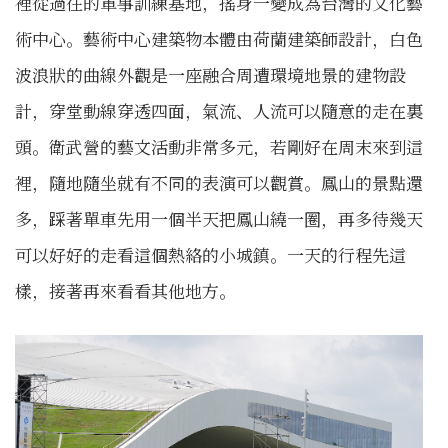
裡從過往的軍事訓練基地，搖身一變成為台灣的文化藝
術中心。藝術中心建築物本體由荷蘭建築師設計，白色
波浪狀的曲線外觀是一座融合周遭環境地景的建物設
計，穿堂動線穿透四面，氣流、人流可以隨意的走在裏
頭。衛武營的藝文活動非常多元，若剛好在周末來到這
裡，隨地隨坐就有不同的表演可以觀賞。鳳山的景點還
多，踩著單車先用一個半天把鳳山繞一圈，再多待幾天
可以好好的走看這個熱絡的小城鎮。一天的行程先這
樣，接著再來看看其他地方。