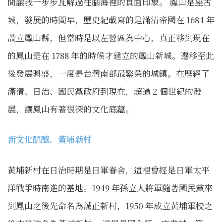
間讓我一步步瓦解過往腦海裡的負面印象。 鳳山是座古
城，發展的時間早，歷史紀載寫的是滿清帝國在 1684 年
設立鳳山縣，但當時是以左營區為中心，真正移到現在
的鳳山是在 1788 年的時候才建立的鳳山新城。遷移至此
後發展興盛，一度是台灣南部最繁榮的城鎮。在歷經了
滿清、日治、國民黨政府到現在，超過 2 個世紀的發
展，讓鳳山有著很深的文化底蘊。
新文化醞釀．黃埔新村
黃埔新村在日治時期是日軍眷舍，這裡曾經是日軍太平
洋戰爭時南進的基地。1949 年孫立人將軍隨著國民黨來
到鳳山之後先命名為誠正新村，1950 年成立黃埔軍校之