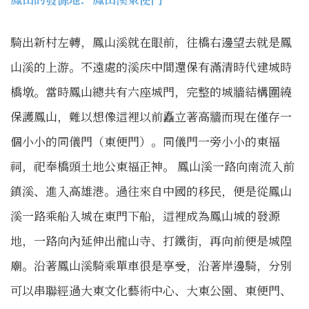
騎出新村左轉，鳳山溪就在眼前，往橋右邊望去就是鳳
山溪的上游。不遠處的溪床中間還保有滿清時代建城時
橋墩。當時鳳山總共有六座城門，完整的城牆結構圍繞
保護鳳山，難以想像這裡以前矗立著高牆而現在僅存一
個小小的同儀門（東便門）。同儀門一旁小小的東福
祠，祀奉橋頭土地公東福正神。 鳳山溪一路向南流入前
鎮溪、進入高雄港。過往來自中國的移民，便是從鳳山
溪一路乘船入城在東門下船，這裡成為鳳山城的發源
地，一路向內延伸出龍山寺、打鐵街，再向前便是城隍
廟。沿著鳳山溪騎乘單車很是享受，沿著岸邊騎，分別
可以串聯經過大東文化藝術中心、大東公園、東便門、