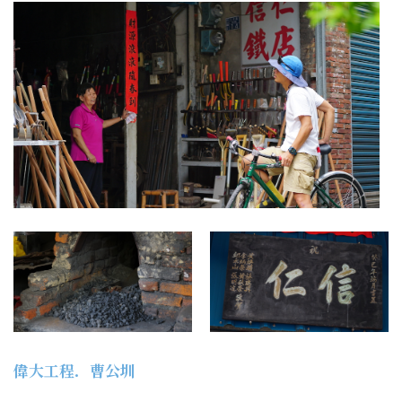
偉大工程．曹公圳