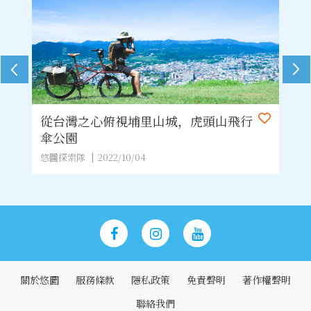
從台灣之心俯視埔里山城，虎頭山飛行
開
傘公園
南
悠圖探索隊
2022/10/04
悠
關於悠圖
服務條款
隱私政策
免責聲明
著作權聲明
聯絡我們