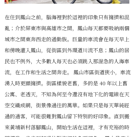
在住到鳳山之前，腦海裡對於這裡的印象只有擁擠和混
亂；介於屏東市與高雄市之間，鳳山每天都要吸納兩個
城市之間東奔西走的通勤族。巨量的車流會在每天早上
和傍晚灌入鳳山，從街區到外環道川流不息；鳳山的居
民也不例外，大多數人每天也必須跳入那湍急的人海車
流，在工作和生活之間奔走。 鳳山市區街道狹小，車流
湧入時更顯擁擠。街區樣貌老舊，多的是 40 年以上舊
公寓、老透天，不知為何至今還沒有地下化的電線在天
空交織成網，街景像過往的萬華。如果只是每天單純經
過的過客，可能很難對鳳山留下特別的好印象。直到搬
來黃埔新村落腳鳳山，開始生活在這裡，才有充裕的時