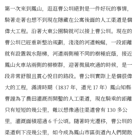
第一次來到鳳山，逛逛曹公圳絕對是一件好玩的事情，
騎著走著也想不到現在隱藏在公寓後面的人工渠道是個
偉大工程。沿著大東公園騎就可以接上曹公圳。現在的
曹公圳已經重新整治規劃，淺淺的河道蜿蜒，一段距離
就有設置親水階梯，河道兩側種不同的樹種庇蔭，接近
鳳山火車站兩側的柳樹群，迎著微風吹過的時候，是一
段非常舒服且賞心悅目的路段。曹公圳實際上是個很偉
大的工程，滿清時期（1837 年，道光 17 年）鳳山知縣
曹謹為了農田灌溉而開鑿的人工渠道，現在騎乘的距離
只有短短的幾公里，難以想像過往渠道曾有 130 多公
里，灌溉面積超過 6 千公頃。隨著時光遷移，曹公圳的
渠道剩下沒幾公里，如今成為鳳山市區街道內人們閒散