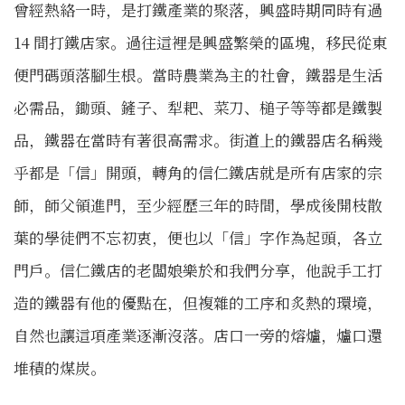
曾經熱絡一時，是打鐵產業的聚落，興盛時期同時有過
14 間打鐵店家。過往這裡是興盛繁榮的區塊，移民從東
便門碼頭落腳生根。當時農業為主的社會，鐵器是生活
必需品，鋤頭、鏟子、犁耙、菜刀、槌子等等都是鐵製
品，鐵器在當時有著很高需求。街道上的鐵器店名稱幾
乎都是「信」開頭，轉角的信仁鐵店就是所有店家的宗
師，師父領進門，至少經歷三年的時間，學成後開枝散
葉的學徒們不忘初衷，便也以「信」字作為起頭，各立
門戶。信仁鐵店的老闆娘樂於和我們分享，他說手工打
造的鐵器有他的優點在，但複雜的工序和炙熱的環境，
自然也讓這項產業逐漸沒落。店口一旁的熔爐，爐口還
堆積的煤炭。