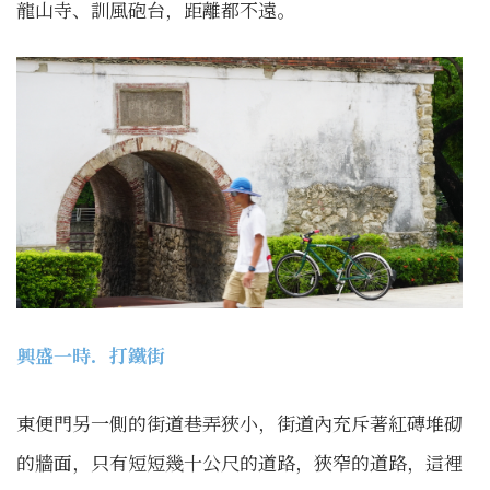
龍山寺、訓風砲台，距離都不遠。
興盛一時．打鐵街
東便門另一側的街道巷弄狹小，街道內充斥著紅磚堆砌
的牆面，只有短短幾十公尺的道路，狹窄的道路，這裡