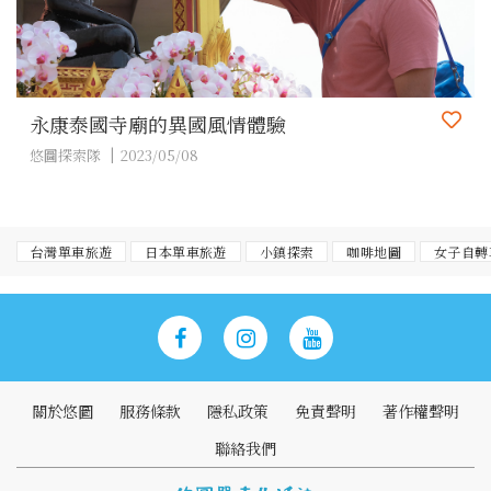
永康泰國寺廟的異國風情體驗
悠圖探索隊
2023/05/08
台灣單車旅遊
日本單車旅遊
小鎮探索
咖啡地圖
女子自轉
關於悠圖
服務條款
隱私政策
免責聲明
著作權聲明
聯絡我們