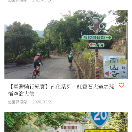
【臺灣騎行紀實】南化系列－紅寶石大道之孫
悟空溜大佛
悠圖探索隊
2020/05/21