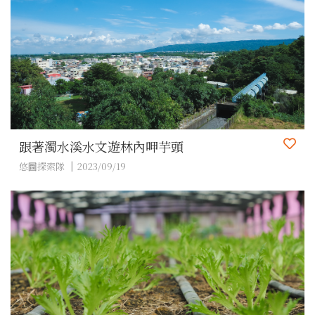
跟著濁水溪水文遊林內呷芋頭
悠圖探索隊
2023/09/19