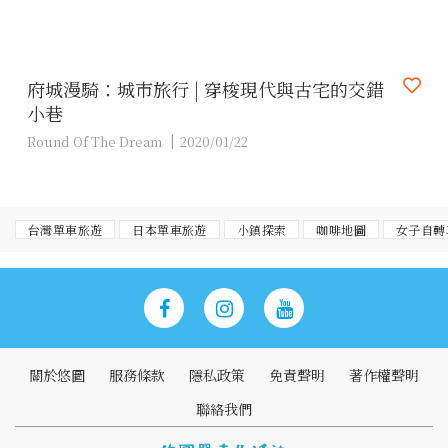
府城漫騎：城市旅行 | 穿梭現代與古宅的交錯
小巷
Round Of The Dream
2020/01/22
台灣單車旅遊
日本單車旅遊
小鎮探索
咖啡地圖
女子自轉
關於悠圖
服務條款
隱私政策
免責聲明
著作權聲明
聯絡我們