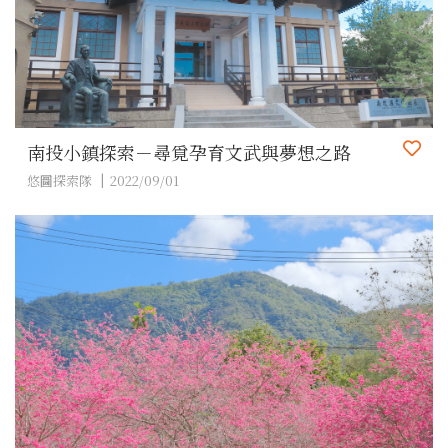
南投小鎮探索－尋覓孕育文武與夢想之路
悠圖探索隊
2022/09/01