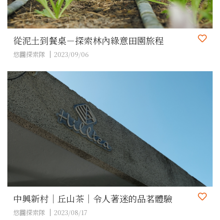
從泥土到餐桌－探索林內綠意田園旅程
悠圖探索隊
2023/09/06
中興新村｜丘山茶｜令人著迷的品茗體驗
悠圖探索隊
2023/08/17