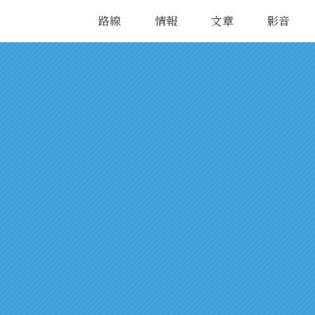
路線
情報
文章
影音
單車旅行
單車旅行
風格生活
風格生活
探索圖鑑