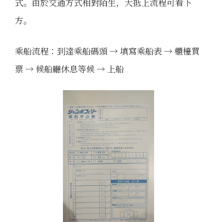
式。由於交通方式相對陌生，大抵上流程可看下
方。
乘船流程：到達乘船碼頭 → 填寫乘船表 → 櫃檯買
票 → 候船廳休息等候 → 上船