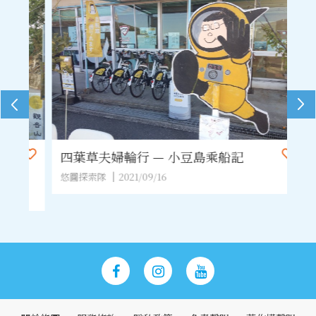
四葉草夫婦輪行 — 小豆島乘船記
單
悠圖探索隊
2021/09/16
悠