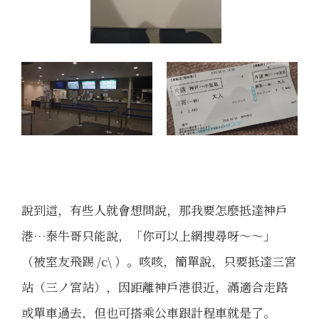
說到這，有些人就會想問說，那我要怎麼抵達神戶
港…泰牛哥只能說，「你可以上網搜尋呀～～」
（被室友飛踢 /c\ ）。咳咳，簡單說，只要抵達三宮
站（三ノ宮站），因距離神戶港很近，滿適合走路
或單車過去，但也可搭乘公車跟計程車就是了。